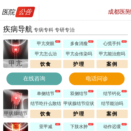
医院
公告
成都医
号，预约电话
疾病导航
专病专科 专研专治
甲亢突眼
多食消瘦
心慌手抖
甲亢怎么治
甲亢会传染吗
甲亢能治愈吗
甲亢
饮食
护理
案例
在线咨询
电话问诊
单侧结节
双侧结节
结节钙化
结节吃什么散结
甲状腺结节症状
结节能治吗
甲状腺结节
饮食
护理
案例
亚甲减
下肢水肿
动作迟缓