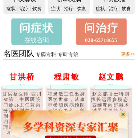
症状
治疗
饮食
症状
治疗
饮食
症状
治疗
饮食
问症状
问治疗
在线咨询
028-65718655
名医团队
专病专科 专研专治
更多 >>
甘洪桥
程肃敏
赵文鹏
主任
主任
博士
甘洪桥医师 四川
程肃敏主任出身
赵文鹏博士特别
省第二中医医院
医学世家，从事
擅长运用多模态-
门诊办主任兼内
甲状腺疾病预防
四维靶向消融术
分泌科副主任，
与治疗多年，曾
对甲状腺结节、
副主任中医师，
在深圳、上海、
甲状腺腺瘤、甲
四川省中医药管
广东等多家医院
状腺囊肿、甲状
理局第六批学术
任职甲状腺科医
腺乳头状癌等甲
和技术带头..
师，后经成都..
状腺疾..
【详