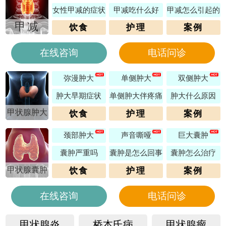
女性甲减的症状
甲减吃什么好
甲减怎么引起的
甲减
饮食
护理
案例
在线咨询
电话问诊
弥漫肿大
单侧肿大
双侧肿大
肿大早期症状
单侧肿大伴疼痛
肿大什么原因
甲状腺肿大
饮食
护理
案例
颈部肿大
声音嘶哑
巨大囊肿
囊肿严重吗
囊肿是怎么回事
囊肿怎么治疗
甲状腺囊肿
饮食
护理
案例
在线咨询
电话问诊
甲状腺炎
桥本氏病
甲状腺瘤