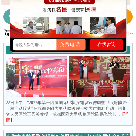
【详细】
【详细】
细】
在线咨询医生
028-65718655
院内新闻
更多 >>
免费电话
在线咨询
守护颈部生命腺 去“甲”存真在行动
22日上午，“2022年第十四届国际甲状腺知识宣传周暨甲状腺防治
工程启动仪式”在成都医附大甲状腺医院一楼大厅顺利启动，四川
省人民医院王秀英教授、成都医附大甲状腺医院陈鹏飞院长...
【详
情】