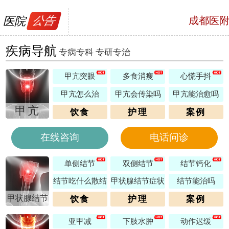
医院
公告
成都医
号，预约电话
疾病导航
专病专科 专研专治
甲亢突眼
多食消瘦
心慌手抖
甲亢怎么治
甲亢会传染吗
甲亢能治愈吗
甲亢
饮食
护理
案例
在线咨询
电话问诊
单侧结节
双侧结节
结节钙化
结节吃什么散结
甲状腺结节症状
结节能治吗
甲状腺结节
饮食
护理
案例
亚甲减
下肢水肿
动作迟缓