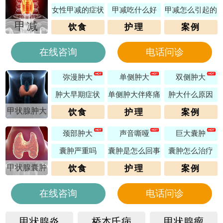
女性甲减的症状
甲减吃什么好
甲减怎么引起的
甲减
饮食
护理
案例
在线咨询
电话问诊
弥漫肿大
单侧肿大
双侧肿大
肿大早期症状
单侧肿大伴疼痛
肿大什么原因
甲状腺肿大
饮食
护理
案例
颈部肿大
声音嘶哑
巨大囊肿
囊肿严重吗
囊肿是怎么回事
囊肿怎么治疗
甲状腺囊肿
饮食
护理
案例
在线咨询
电话问诊
甲状腺炎
桥本氏病
甲状腺瘤