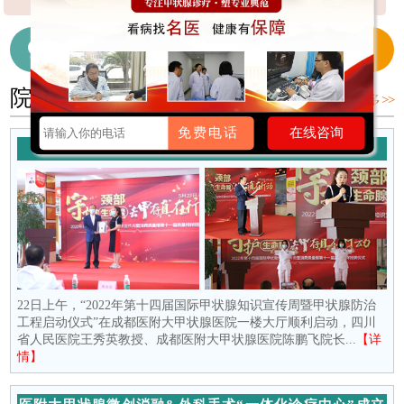
【详细】
【详细】
细】
在线咨询医生
028-65718655
院内新闻
更多 >>
免费电话
在线咨询
守护颈部生命腺 去“甲”存真在行动
22日上午，“2022年第十四届国际甲状腺知识宣传周暨甲状腺防治
工程启动仪式”在成都医附大甲状腺医院一楼大厅顺利启动，四川
省人民医院王秀英教授、成都医附大甲状腺医院陈鹏飞院长...
【详
情】