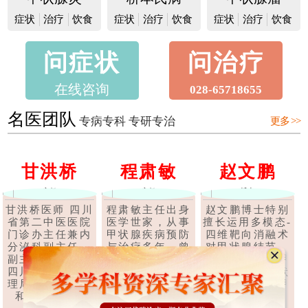
症状
治疗
饮食
症状
治疗
饮食
症状
治疗
饮食
问症状
问治疗
在线咨询
028-65718655
名医团队
专病专科 专研专治
更多 >>
甘洪桥
程肃敏
赵文鹏
主任
主任
博士
甘洪桥医师 四川
程肃敏主任出身
赵文鹏博士特别
省第二中医医院
医学世家，从事
擅长运用多模态-
门诊办主任兼内
甲状腺疾病预防
四维靶向消融术
分泌科副主任，
与治疗多年，曾
对甲状腺结节、
副主任中医师，
在深圳、上海、
甲状腺腺瘤、甲
四川省中医药管
广东等多家医院
状腺囊肿、甲状
理局第六批学术
任职甲状腺科医
腺乳头状癌等甲
和技术带头..
师，后经成都..
状腺疾..
【详