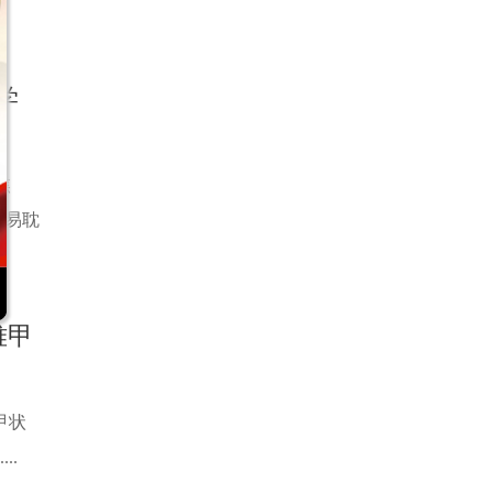
学
焦
容易耽
难甲
甲状
..