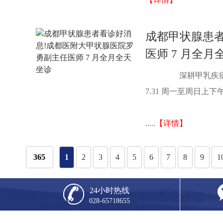
成都甲状腺患
医师 7 月全月
深耕甲乳疾病近 
7.31 周一至周日
.....
【详情】
365
1
2
3
4
5
6
7
8
9
1
24小时热线
028-65718655