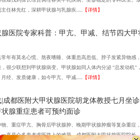
任林先红，深耕甲状腺与乳腺疾.....
【详情】
状腺医院专家科普：甲亢、甲减、结节四大甲
年有莫名心慌、熬夜嗜睡、体重忽高忽低、脖子发紧异物感
，很少联想到甲状腺病变。甲状腺如同人体内分泌 “总发动机”
经、发质健康，如今甲亢、甲减.....
【详情】
载|成都医附大甲状腺医院胡龙体教授七月坐诊
甲状腺重症患者可预约面诊
、重症甲亢、胸骨后甲状腺肿、晚期甲状腺肿瘤等复杂重症
，一直是众多患者求医路上的难题。成都医附大甲状腺医院院长