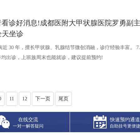
者看诊好消息!成都医附大甲状腺医院罗勇副
全天坐诊
30 年，擅长甲状腺、乳腺结节微创消融，诊疗经验丰富。 7.1
上下午均出诊，上班族周末也能就诊，建议提前预约!
0
11
12
下一页
尾页
在线交流
快速预约通道
一对一解答疑问
自助挂号更便