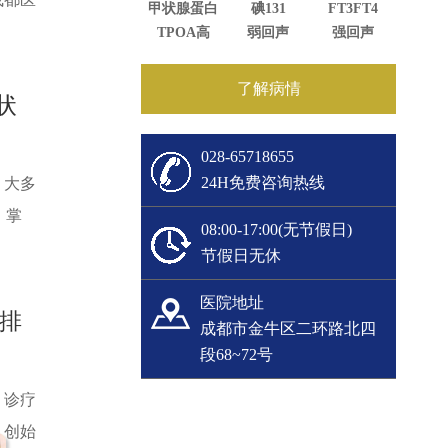
甲状腺蛋白
碘131
FT3FT4
TPOA高
弱回声
强回声
了解病情
状
028-65718655
24H免费咨询热线
，大多
，掌
08:00-17:00(无节假日)
节假日无休
医院地址
排
成都市金牛区二环路北四
段68~72号
，诊疗
、创始