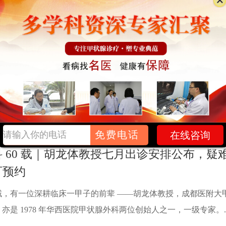
大学华西医院甲状腺外科1978.....
【详情】
腺结节别恐慌，成都医附大甲状腺专科教你科
不少成都市民拿到彩超报告，看到 “甲状腺结节” 四个字瞬间
目要求手术，要么觉得不痛不痒直接放任不管，两种极端认知都
腺医院，深耕甲状腺、乳腺疾病规范.....
【详情】
免费电话
在线咨询
 60 载｜胡龙体教授七月出诊安排公布，疑
可预约
域，有一位深耕临床一甲子的前辈 ——胡龙体教授，成都医附大
是 1978 年华西医院甲状腺外科两位创始人之一，一级专家。...