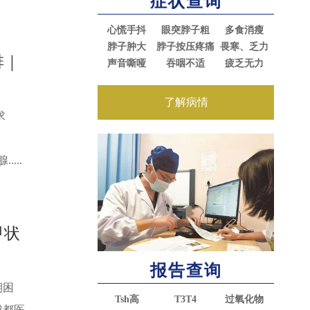
症状查询
心慌手抖
眼突脖子粗
多食消瘦
脖子肿大
脖子按压疼痛
畏寒、乏力
排｜
声音嘶哑
吞咽不适
疲乏无力
了解病情
求
...
甲状
报告查询
期困
Tsh高
T3T4
过氧化物
成都医