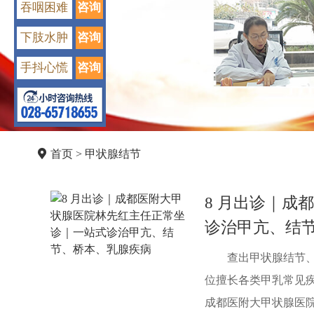
吞咽困难
咨询
下肢水肿
咨询
手抖心慌
咨询
首页
>
甲状腺结节
8 月出诊｜成
诊治甲亢、结
查出甲状腺结节
位擅长各类甲乳常见
成都医附大甲状腺医