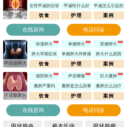
女性甲减的症状
甲减吃什么好
甲减怎么引起的
甲减
饮食
护理
案例
在线咨询
电话问诊
弥漫肿大
单侧肿大
双侧肿大
肿大早期症状
单侧肿大伴疼痛
肿大什么原因
甲状腺肿大
饮食
护理
案例
颈部肿大
声音嘶哑
巨大囊肿
囊肿严重吗
囊肿是怎么回事
囊肿怎么治疗
甲状腺囊肿
饮食
护理
案例
在线咨询
电话问诊
甲状腺炎
桥本氏病
甲状腺瘤