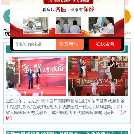
】
【详细】
细】
【详细】
在线咨询医生
028-65718655
院内新闻
更多 >>
免费电话
在线咨询
守护颈部生命腺 去“甲”存真在行动
22日上午，“2022年第十四届国际甲状腺知识宣传周暨甲状腺防治
工程启动仪式”在成都医附大甲状腺医院一楼大厅顺利启动，四川
省人民医院王秀英教授、成都医附大甲状腺医院陈鹏飞院长...
【详
情】