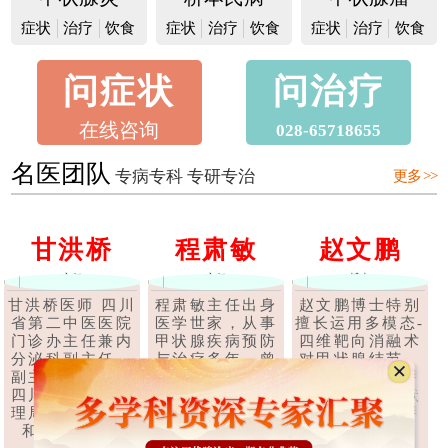
症状
治疗
饮食
症状
治疗
饮食
症状
治疗
饮食
问症状
问治疗
在线咨询
028-65718655
名医团队
专病专科 专研专治
更多 >>
桥
程肃敏
赵文鹏
甘洪桥
主任
博士
主任
 四川
程肃敏主任出身
赵文鹏博士特别
甘洪桥医师 
医院
医学世家，从事
擅长运用多模态-
省第二中医
兼内
甲状腺疾病预防
四维靶向消融术
门诊办主任
任，
与治疗多年，曾
对甲状腺结节、
分泌科副主
师，
在深圳、上海、
甲状腺腺瘤、甲
副主任中医
药管
广东等多家医院
状腺囊肿、甲状
四川省中医
学术
任职甲状腺科医
腺乳头状癌等甲
理局第六批
..
师，后经成都..
状腺疾..
【详
和技术带头.