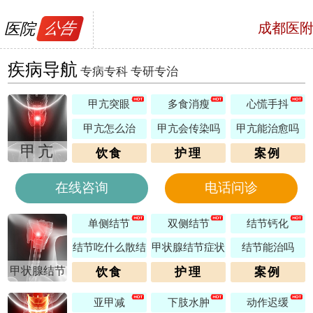
医院
公告
成都医
号，预约电话
疾病导航
专病专科 专研专治
甲亢突眼
多食消瘦
心慌手抖
甲亢怎么治
甲亢会传染吗
甲亢能治愈吗
甲亢
饮食
护理
案例
在线咨询
电话问诊
单侧结节
双侧结节
结节钙化
结节吃什么散结
甲状腺结节症状
结节能治吗
甲状腺结节
饮食
护理
案例
亚甲减
下肢水肿
动作迟缓