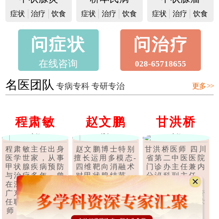
症状
治疗
饮食
症状
治疗
饮食
症状
治疗
饮食
问症状
问治疗
在线咨询
028-65718655
名医团队
专病专科 专研专治
更多 >>
程肃敏
赵文鹏
甘洪桥
主任
博士
主任
程肃敏主任出身
赵文鹏博士特别
甘洪桥医师 四川
医学世家，从事
擅长运用多模态-
省第二中医医院
甲状腺疾病预防
四维靶向消融术
门诊办主任兼内
与治疗多年，曾
对甲状腺结节、
分泌科副主任，
在深圳、上海、
甲状腺腺瘤、甲
副主任中医师，
广东等多家医院
状腺囊肿、甲状
四川省中医药管
任职甲状腺科医
腺乳头状癌等甲
理局第六批学术
师，后经成都..
状腺疾..
【详
和技术带头..