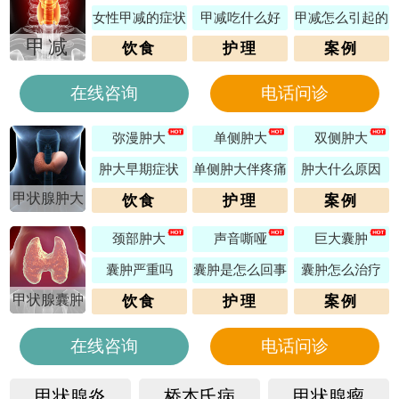
女性甲减的症状
甲减吃什么好
甲减怎么引起的
甲减
饮食
护理
案例
在线咨询
电话问诊
弥漫肿大
单侧肿大
双侧肿大
肿大早期症状
单侧肿大伴疼痛
肿大什么原因
甲状腺肿大
饮食
护理
案例
颈部肿大
声音嘶哑
巨大囊肿
囊肿严重吗
囊肿是怎么回事
囊肿怎么治疗
甲状腺囊肿
饮食
护理
案例
在线咨询
电话问诊
甲状腺炎
桥本氏病
甲状腺瘤