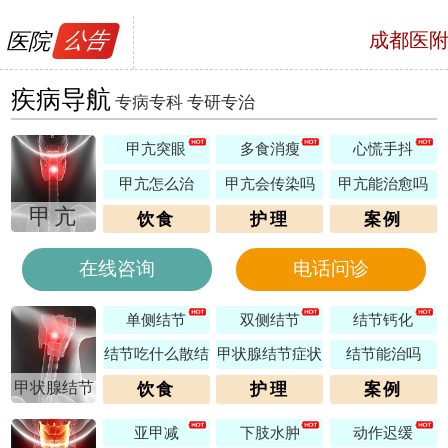
医院
公告
成都医
号，预约电话
疾病导航
专病专科 专研专治
甲亢突眼
多食消瘦
心慌手抖
甲亢怎么治
甲亢会传染吗
甲亢能治愈吗
甲亢
饮食
护理
案例
在线咨询
电话问诊
单侧结节
双侧结节
结节钙化
结节吃什么散结
甲状腺结节症状
结节能治吗
甲状腺结节
饮食
护理
案例
亚甲减
下肢水肿
动作迟缓