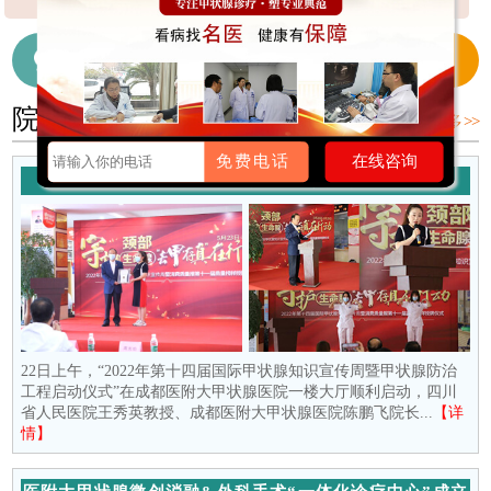
【详细】
细】
【详细】
在线咨询医生
028-65718655
院内新闻
更多 >>
免费电话
在线咨询
守护颈部生命腺 去“甲”存真在行动
22日上午，“2022年第十四届国际甲状腺知识宣传周暨甲状腺防治
工程启动仪式”在成都医附大甲状腺医院一楼大厅顺利启动，四川
省人民医院王秀英教授、成都医附大甲状腺医院陈鹏飞院长...
【详
情】