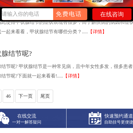
分类? 甲状腺结节是常见的内分泌疾病，可由不良的饮食习惯
免费电话
在线咨询
由此使得甲状腺结节的症状表现有很多，而了解疾病的病因和症
起来看看，甲状腺结节有哪些分类？.....
【详情】
腺结节呢?
结节呢? 甲状腺结节是一种常见病，且中年女性多发，很多患
节呢?下面就一起来看看!.....
【详情】
46
下一页
尾页
在线交流
快速预约通道
一对一解答疑问
自助挂号更便