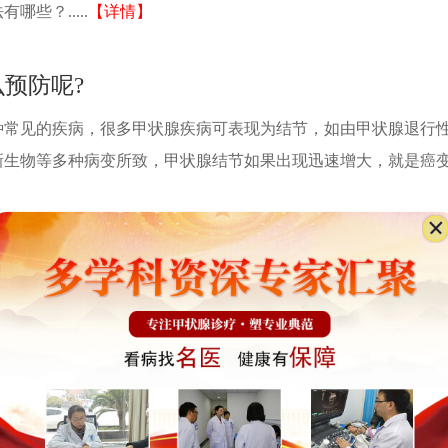
些？.....
【详情】
预防呢?
种常见的疾病，很多甲状腺疾病可表现为结节，如由甲状腺退行
新生物等多种病变所致，甲状腺结节如果出现迅速增大，就是癌
怎么吃散结?
么吃散结? 甲状腺结节是临床常见病、多发病，其中绝大多数
因不清，病理改变为甲状腺滤泡增生，甲状腺组织肿大。良性质
都西部甲状腺医院，程肃敏医生指出，除了配.....
【详情】
些分类?