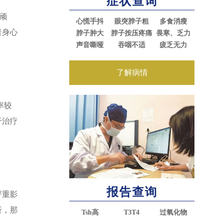
症状查询
顽
心慌手抖
眼突脖子粗
多食消瘦
者身心
脖子肿大
脖子按压疼痛
畏寒、乏力
声音嘶哑
吞咽不适
疲乏无力
了解病情
率较
于治疗
报告查询
严重影
折，那
Tsh高
T3T4
过氧化物