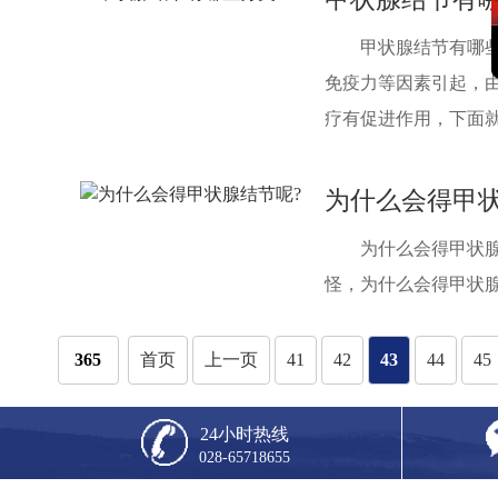
甲状腺结节有哪些
免疫力等因素引起，
疗有促进作用，下面就一
为什么会得甲状
为什么会得甲状腺
怪，为什么会得甲状腺结
365
首页
上一页
41
42
43
44
45
24小时热线
028-65718655