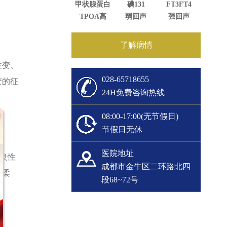
甲状腺蛋白
碘131
FT3FT4
TPOA高
弱回声
强回声
了解病情
性变、
028-65718655
变的征
24H免费咨询热线
08:00-17:00(无节假日)
节假日无休
医院地址
为良性
成都市金牛区二环路北四
地柔
段68~72号