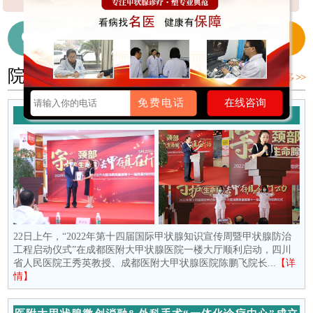
【详细】
【详细】
细】
在线咨询医生
028-65718655
院内新闻
更多 >>
免费电话
在线咨询
守护颈部生命腺 去“甲”存真在行动
22日上午，“2022年第十四届国际甲状腺知识宣传周暨甲状腺防治
工程启动仪式”在成都医附大甲状腺医院一楼大厅顺利启动，四川
省人民医院王秀英教授、成都医附大甲状腺医院陈鹏飞院长...
【详
情】