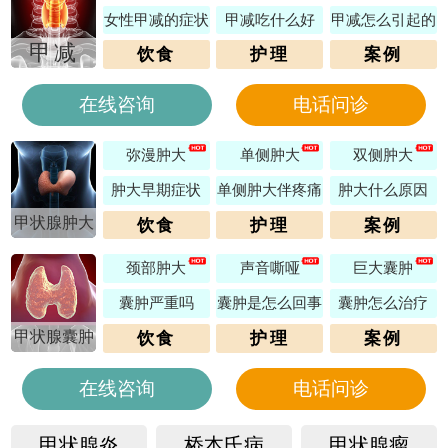
女性甲减的症状
甲减吃什么好
甲减怎么引起的
甲减
饮食
护理
案例
在线咨询
电话问诊
弥漫肿大
单侧肿大
双侧肿大
肿大早期症状
单侧肿大伴疼痛
肿大什么原因
甲状腺肿大
饮食
护理
案例
颈部肿大
声音嘶哑
巨大囊肿
囊肿严重吗
囊肿是怎么回事
囊肿怎么治疗
甲状腺囊肿
饮食
护理
案例
在线咨询
电话问诊
甲状腺炎
桥本氏病
甲状腺瘤