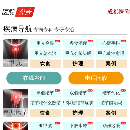
医院
公告
成都医
号，预约电话
疾病导航
专病专科 专研专治
甲亢突眼
多食消瘦
心慌手抖
甲亢怎么治
甲亢会传染吗
甲亢能治愈吗
甲亢
饮食
护理
案例
在线咨询
电话问诊
单侧结节
双侧结节
结节钙化
结节吃什么散结
甲状腺结节症状
结节能治吗
甲状腺结节
饮食
护理
案例
亚甲减
下肢水肿
动作迟缓