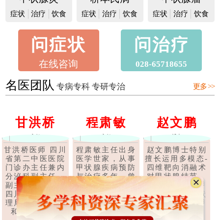
症状
治疗
饮食
症状
治疗
饮食
症状
治疗
饮食
问症状
问治疗
在线咨询
028-65718655
名医团队
专病专科 专研专治
更多 >>
甘洪桥
程肃敏
赵文鹏
主任
主任
博士
甘洪桥医师 四川
程肃敏主任出身
赵文鹏博士特别
省第二中医医院
医学世家，从事
擅长运用多模态-
门诊办主任兼内
甲状腺疾病预防
四维靶向消融术
分泌科副主任，
与治疗多年，曾
对甲状腺结节、
副主任中医师，
在深圳、上海、
甲状腺腺瘤、甲
四川省中医药管
广东等多家医院
状腺囊肿、甲状
理局第六批学术
任职甲状腺科医
腺乳头状癌等甲
和技术带头..
师，后经成都..
状腺疾..
【详