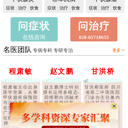
症状
治疗
饮食
症状
治疗
饮食
症状
治疗
饮食
问症状
问治疗
在线咨询
028-65718655
名医团队
专病专科 专研专治
更多 >>
程肃敏
赵文鹏
甘洪桥
主任
博士
主任
程肃敏主任出身
赵文鹏博士特别
甘洪桥医师 四川
医学世家，从事
擅长运用多模态-
省第二中医医院
甲状腺疾病预防
四维靶向消融术
门诊办主任兼内
与治疗多年，曾
对甲状腺结节、
分泌科副主任，
在深圳、上海、
甲状腺腺瘤、甲
副主任中医师，
广东等多家医院
状腺囊肿、甲状
四川省中医药管
任职甲状腺科医
腺乳头状癌等甲
理局第六批学术
师，后经成都..
状腺疾..
【详
和技术带头..