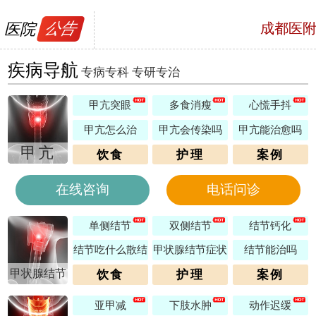
医院
公告
成都医
号，预约电话
疾病导航
专病专科 专研专治
甲亢突眼
多食消瘦
心慌手抖
甲亢怎么治
甲亢会传染吗
甲亢能治愈吗
甲亢
饮食
护理
案例
在线咨询
电话问诊
单侧结节
双侧结节
结节钙化
结节吃什么散结
甲状腺结节症状
结节能治吗
甲状腺结节
饮食
护理
案例
亚甲减
下肢水肿
动作迟缓