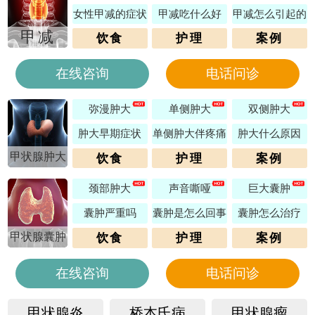
女性甲减的症状
甲减吃什么好
甲减怎么引起的
甲减
饮食
护理
案例
在线咨询
电话问诊
弥漫肿大
单侧肿大
双侧肿大
肿大早期症状
单侧肿大伴疼痛
肿大什么原因
甲状腺肿大
饮食
护理
案例
颈部肿大
声音嘶哑
巨大囊肿
囊肿严重吗
囊肿是怎么回事
囊肿怎么治疗
甲状腺囊肿
饮食
护理
案例
在线咨询
电话问诊
甲状腺炎
桥本氏病
甲状腺瘤