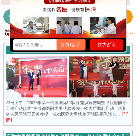
【详细】
细】
【详细】
在线咨询医生
028-65718655
院内新闻
更多 >>
免费电话
在线咨询
守护颈部生命腺 去“甲”存真在行动
22日上午，“2022年第十四届国际甲状腺知识宣传周暨甲状腺防治
工程启动仪式”在成都医附大甲状腺医院一楼大厅顺利启动，四川
省人民医院王秀英教授、成都医附大甲状腺医院陈鹏飞院长...
【详
情】