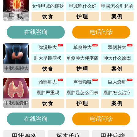
女性甲减的症状
甲减吃什么好
甲减怎么引起的
甲减
饮食
护理
案例
在线咨询
电话问诊
弥漫肿大
单侧肿大
双侧肿大
肿大早期症状
单侧肿大伴疼痛
肿大什么原因
甲状腺肿大
饮食
护理
案例
颈部肿大
声音嘶哑
巨大囊肿
囊肿严重吗
囊肿是怎么回事
囊肿怎么治疗
甲状腺囊肿
饮食
护理
案例
在线咨询
电话问诊
甲状腺炎
桥本氏病
甲状腺瘤