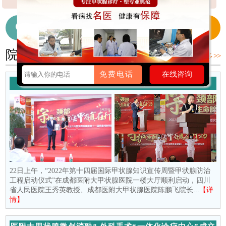
【详细】
细】
【详细】
在线咨询医生
028-65718655
院内新闻
更多 >>
免费电话
在线咨询
守护颈部生命腺 去“甲”存真在行动
22日上午，“2022年第十四届国际甲状腺知识宣传周暨甲状腺防治
工程启动仪式”在成都医附大甲状腺医院一楼大厅顺利启动，四川
省人民医院王秀英教授、成都医附大甲状腺医院陈鹏飞院长...
【详
情】