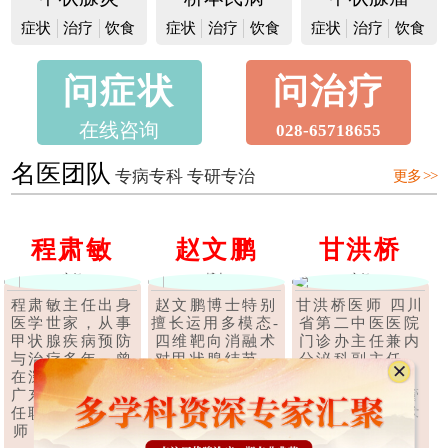
症状
治疗
饮食
症状
治疗
饮食
症状
治疗
饮食
问症状
问治疗
在线咨询
028-65718655
名医团队
专病专科 专研专治
更多 >>
程肃敏
赵文鹏
甘洪桥
主任
博士
主任
程肃敏主任出身
赵文鹏博士特别
甘洪桥医师 四川
医学世家，从事
擅长运用多模态-
省第二中医医院
甲状腺疾病预防
四维靶向消融术
门诊办主任兼内
与治疗多年，曾
对甲状腺结节、
分泌科副主任，
在深圳、上海、
甲状腺腺瘤、甲
副主任中医师，
广东等多家医院
状腺囊肿、甲状
四川省中医药管
任职甲状腺科医
腺乳头状癌等甲
理局第六批学术
师，后经成都..
状腺疾..
【详
和技术带头..