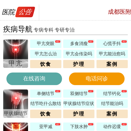
医院
公告
成都医
号，预约电话
疾病导航
专病专科 专研专治
甲亢突眼
多食消瘦
心慌手抖
甲亢怎么治
甲亢会传染吗
甲亢能治愈吗
甲亢
饮食
护理
案例
在线咨询
电话问诊
单侧结节
双侧结节
结节钙化
结节吃什么散结
甲状腺结节症状
结节能治吗
甲状腺结节
饮食
护理
案例
亚甲减
下肢水肿
动作迟缓