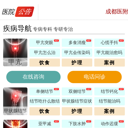
医院
公告
成都医
号，预约电话
疾病导航
专病专科 专研专治
甲亢突眼
多食消瘦
心慌手抖
甲亢怎么治
甲亢会传染吗
甲亢能治愈吗
甲亢
饮食
护理
案例
在线咨询
电话问诊
单侧结节
双侧结节
结节钙化
结节吃什么散结
甲状腺结节症状
结节能治吗
甲状腺结节
饮食
护理
案例
亚甲减
下肢水肿
动作迟缓