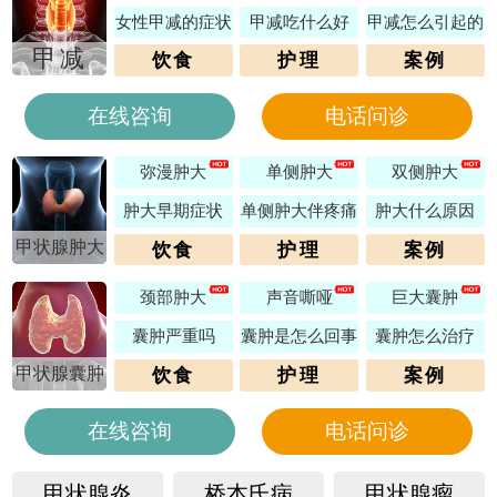
女性甲减的症状
甲减吃什么好
甲减怎么引起的
甲减
饮食
护理
案例
在线咨询
电话问诊
弥漫肿大
单侧肿大
双侧肿大
肿大早期症状
单侧肿大伴疼痛
肿大什么原因
甲状腺肿大
饮食
护理
案例
颈部肿大
声音嘶哑
巨大囊肿
囊肿严重吗
囊肿是怎么回事
囊肿怎么治疗
甲状腺囊肿
饮食
护理
案例
在线咨询
电话问诊
甲状腺炎
桥本氏病
甲状腺瘤