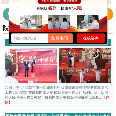
【详细】
【详细】
细】
在线咨询医生
028-65718655
院内新闻
更多 >>
免费电话
在线咨询
守护颈部生命腺 去“甲”存真在行动
22日上午，“2022年第十四届国际甲状腺知识宣传周暨甲状腺防治
工程启动仪式”在成都医附大甲状腺医院一楼大厅顺利启动，四川
省人民医院王秀英教授、成都医附大甲状腺医院陈鹏飞院长...
【详
情】