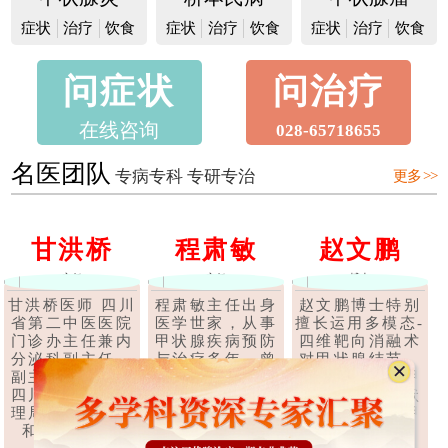
症状
治疗
饮食
症状
治疗
饮食
症状
治疗
饮食
问症状
问治疗
在线咨询
028-65718655
名医团队
专病专科 专研专治
更多 >>
甘洪桥
程肃敏
赵文鹏
主任
主任
博士
甘洪桥医师 四川
程肃敏主任出身
赵文鹏博士特别
省第二中医医院
医学世家，从事
擅长运用多模态-
门诊办主任兼内
甲状腺疾病预防
四维靶向消融术
分泌科副主任，
与治疗多年，曾
对甲状腺结节、
副主任中医师，
在深圳、上海、
甲状腺腺瘤、甲
四川省中医药管
广东等多家医院
状腺囊肿、甲状
理局第六批学术
任职甲状腺科医
腺乳头状癌等甲
和技术带头..
师，后经成都..
状腺疾..
【详