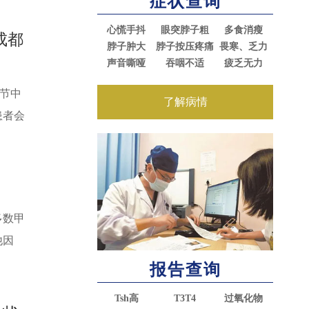
症状查询
心慌手抖
眼突脖子粗
多食消瘦
成都
脖子肿大
脖子按压疼痛
畏寒、乏力
声音嘶哑
吞咽不适
疲乏无力
结节中
了解病情
患者会
多数甲
他因
报告查询
Tsh高
T3T4
过氧化物