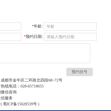
*
年龄:
*
预约日期:
预约挂号
成都市金牛区二环路北四段68~72号
热线电话：028-65718655
扫微信咨询
微信服务
 蜀ICP备15028539号 )