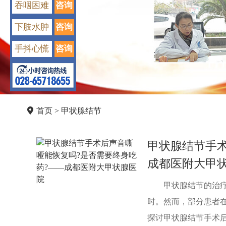
吞咽困难
咨询
下肢水肿
咨询
手抖心慌
咨询
首页
>
甲状腺结节
甲状腺结节手术
成都医附大甲
甲状腺结节的治
时。然而，部分患者
探讨甲状腺结节手术后声