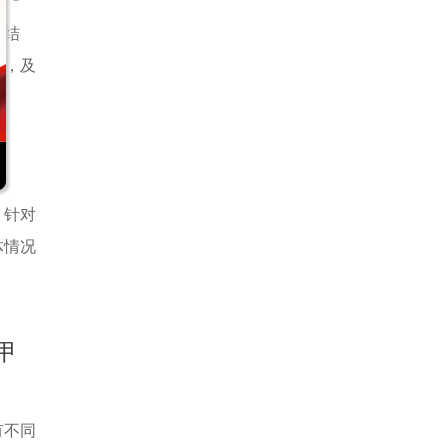
腺结
节，及
。针对
体情况
甲
有不同