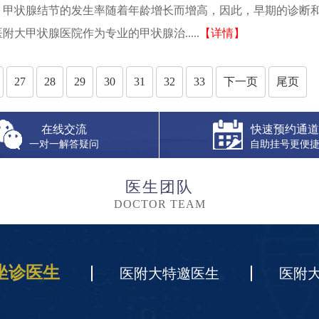
。甲状腺结节的发生率随着年龄增长而增高，因此，早期的诊断
大甲状腺医院作为专业的甲状腺治.....
【详情】
27
28
29
30
31
32
33
下一页
尾页
在线交流
快速预约通道
一对一解答疑问
自助挂号更便
医生团队
DOCTOR TEAM
坐诊医生
医附大特邀医生
医附