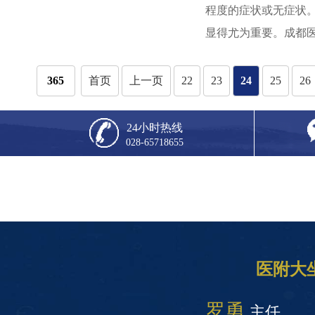
程度的症状或无症状
显得尤为重要。成都医附
365
首页
上一页
22
23
24
25
26
24小时热线
028-65718655
医附大
罗勇
主任