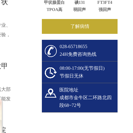
甲状
甲状腺蛋白
碘131
FT3FT4
TPOA高
弱回声
强回声
专业、
了解病情
经验，
028-65718655
24H免费咨询热线
大甲
08:00-17:00(无节假日)
节假日无休
然大部
医院地址
成都市金牛区二环路北四
可能发
段68~72号
院